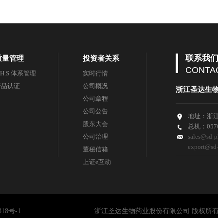
联系我
质量管理
投资者关系
CONTA
.H.S 体系管理
实时行情
产品认证
公司概况
浙江圣达生
公司章程
公司公告
地址：浙江
股东大会
总机：0576
公司治理
sales@sd-
export@sd
董秘信箱
上证e互动
318号-1
浙江圣达生物药业股份有限公司
版权所有(