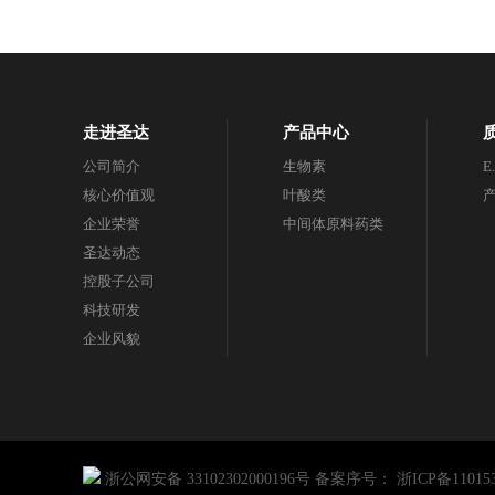
走进圣达
产品中心
公司简介
生物素
E
核心价值观
叶酸类
企业荣誉
中间体原料药类
圣达动态
控股子公司
科技研发
企业风貌
浙公网安备 33102302000196号
备案序号：
浙ICP备11015