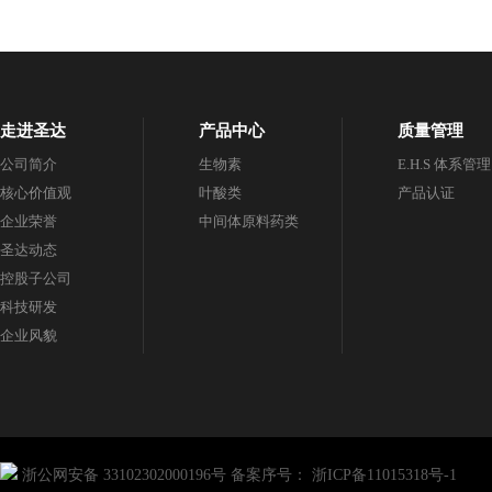
走进圣达
产品中心
质量管理
公司简介
生物素
E.H.S 体系管理
核心价值观
叶酸类
产品认证
企业荣誉
中间体原料药类
圣达动态
控股子公司
科技研发
企业风貌
浙公网安备 33102302000196号
备案序号：
浙ICP备11015318号-1