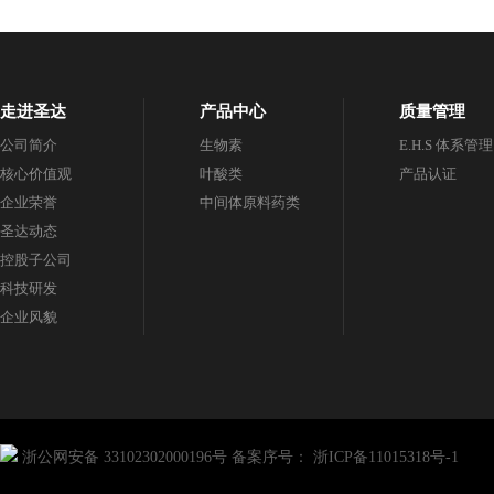
走进圣达
产品中心
质量管理
公司简介
生物素
E.H.S 体系管理
核心价值观
叶酸类
产品认证
企业荣誉
中间体原料药类
圣达动态
控股子公司
科技研发
企业风貌
浙公网安备 33102302000196号
备案序号：
浙ICP备11015318号-1