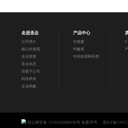
走进圣达
产品中心
公司简介
生物素
E
核心价值观
叶酸类
企业荣誉
中间体原料药类
圣达动态
控股子公司
科技研发
企业风貌
浙公网安备 33102302000196号
备案序号：
浙ICP备11015