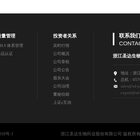
联系我
质量管理
投资者关系
CONTA
.H.S 体系管理
实时行情
产品认证
公司概况
浙江圣达生
公司章程
公司公告
地址：浙江
股东大会
总机：0576
公司治理
sales@sd-
export@sd
董秘信箱
上证e互动
318号-1
浙江圣达生物药业股份有限公司
版权所有(