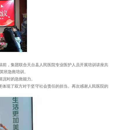
稿前，集团联合天台县人民医院专业医护人员开展培训讲座共
精英班急救培训。
情况时的急救能力。
，更体现了双方对于坚守社会责任的担当。再次感谢人民医院的