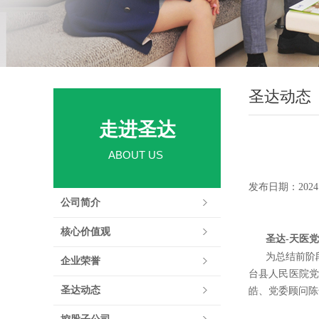
圣达动态
走进圣达
ABOUT US
发布日期：2024.1
公司简介
核心价值观
圣达-天医
为总结前阶
企业荣誉
台县人民医院
圣达动态
皓、党委顾问陈