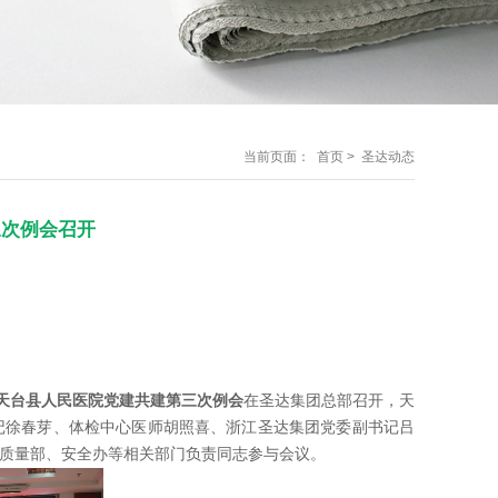
当前页面：
首页
> 圣达动态
三次例会召开
天台县人民医院党建共建第三次例会
在圣达集团总部召开，天
记徐春芽、体检中心医师胡照喜、浙江圣达集团党委副书记吕
质量部、安全办等相关部门负责同志参与会议。