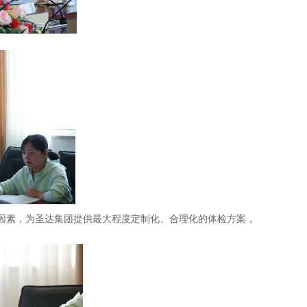
因素，为圣达集团提供最大程度定制化、合理化的体检方案，