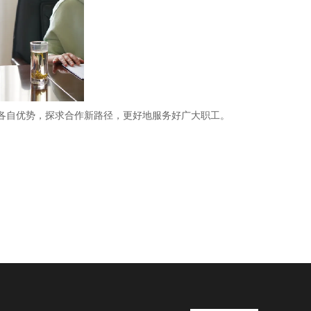
各自优势，探求合作新路径，更好地服务好广大职工。