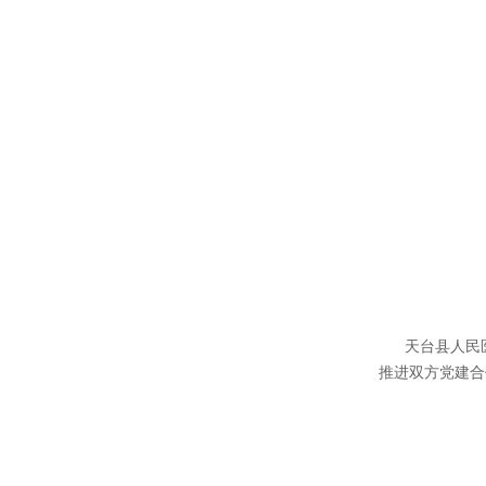
天台县人民
推进双方党建合