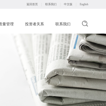
返回首页
联系我们
中文版
English
质量管理
投资者关系
联系我们